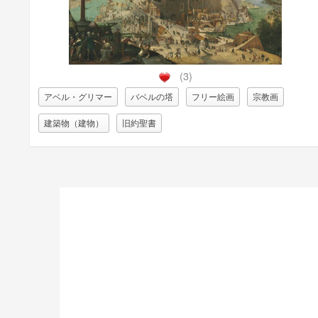
(3)
アベル・グリマー
バベルの塔
フリー絵画
宗教画
建築物（建物）
旧約聖書