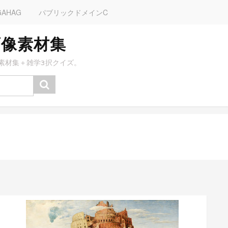
GAHAG
パブリックドメインC
画像素材集
素材集＋雑学3択クイズ。