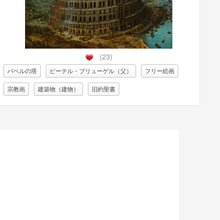
(23)
バベルの塔
ピーテル・ブリューゲル（父）
フリー絵画
宗教画
建築物（建物）
旧約聖書