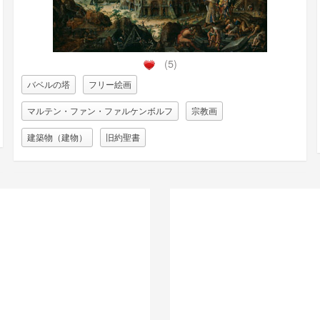
(5)
バベルの塔
フリー絵画
マルテン・ファン・ファルケンボルフ
宗教画
建築物（建物）
旧約聖書