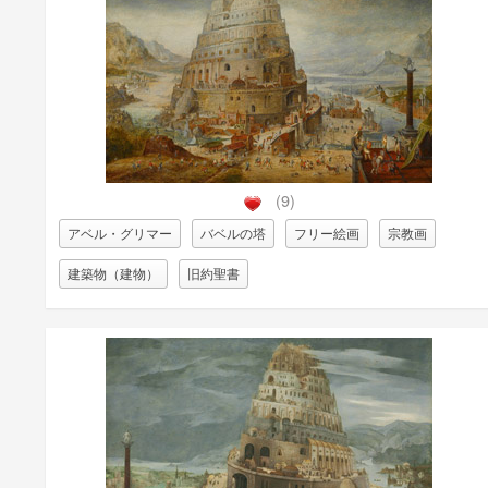
(9)
アベル・グリマー
バベルの塔
フリー絵画
宗教画
建築物（建物）
旧約聖書