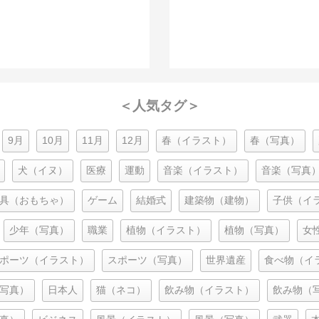
＜人気タグ＞
9月
10月
11月
12月
春（イラスト）
春（写真）
犬（イヌ）
医療
運動
音楽（イラスト）
音楽（写真
具（おもちゃ）
ゲーム
結婚式
建築物（建物）
子供（イ
少年（写真）
職業
植物（イラスト）
植物（写真）
女
ポーツ（イラスト）
スポーツ（写真）
世界遺産
食べ物（イ
写真）
日本人
猫（ネコ）
飲み物（イラスト）
飲み物（