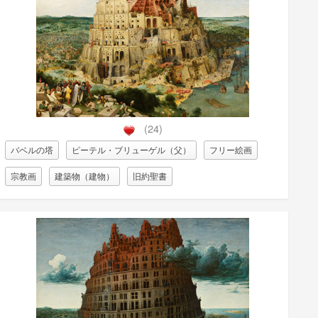
(24)
バベルの塔
ピーテル・ブリューゲル（父）
フリー絵画
宗教画
建築物（建物）
旧約聖書