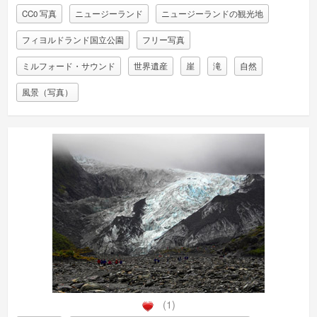
CC0 写真
ニュージーランド
ニュージーランドの観光地
フィヨルドランド国立公園
フリー写真
ミルフォード・サウンド
世界遺産
崖
滝
自然
風景（写真）
(1)