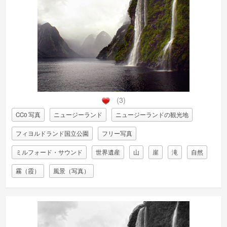
(3)
CC0 写真
ニュージーランド
ニュージーランドの観光地
フィヨルドランド国立公園
フリー写真
ミルフォード・サウンド
世界遺産
山
崖
滝
自然
霧（霞）
風景（写真）