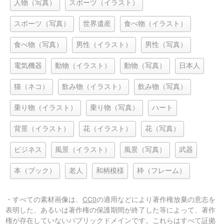
人物（写真）
スポーツ（イラスト）
スポーツ（写真）
世界遺産
食べ物（イラスト）
食べ物（写真）
男性（イラスト）
男性（写真）
電気機器
動物（イラスト）
動物（写真）
日本人
猫（ネコ）
飲み物（イラスト）
飲み物（写真）
乗り物（イラスト）
乗り物（写真）
ハート
背景（イラスト）
花（イラスト）
花（写真）
ビジネス
風景（イラスト）
風景（写真）
武器
本（ブック）
老人
和柄模様
枠（フレーム）
・すべての素材画像は、
CC0
の適用などにより著作権放棄の意志を
表明した、あるいは著作権の保護期間が終了した等によって、著作
権が存在していないパブリックドメインです。これらはすべて証拠