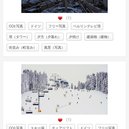
(1)
CC0 写真
ドイツ
フリー写真
ベルリンテレビ塔
塔（タワー）
夕方（夕暮れ）
夕焼け
建築物（建物）
街並み（町並み）
風景（写真）
(1)
CC0 写真
スキー場
チェアリフト
ドイツ
フリー写真