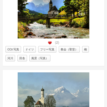
(2)
CC0 写真
ドイツ
フリー写真
教会（聖堂）
橋
河川
田舎
風景（写真）