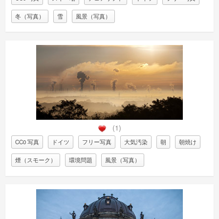
冬（写真）
雪
風景（写真）
(1)
CC0 写真
ドイツ
フリー写真
大気汚染
朝
朝焼け
煙（スモーク）
環境問題
風景（写真）