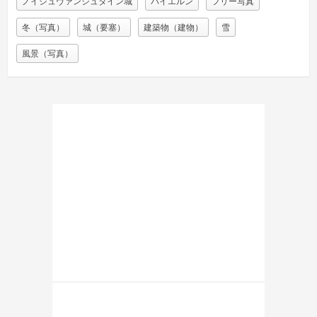
ノイシュヴァンシュタイン城
バイエルン
フリー写真
冬（写真）
城（要塞）
建築物（建物）
雪
風景（写真）