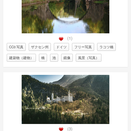
(1)
CC0 写真
ザクセン州
ドイツ
フリー写真
ラコツ橋
建築物（建物）
橋
池
鏡像
風景（写真）
(3)