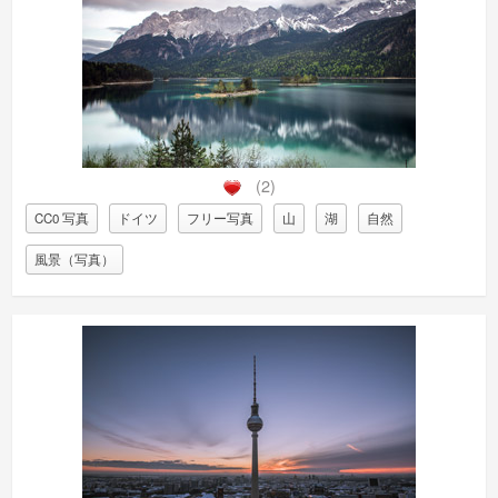
(2)
CC0 写真
ドイツ
フリー写真
山
湖
自然
風景（写真）