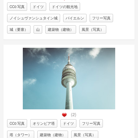
CC0 写真
ドイツ
ドイツの観光地
ノイシュヴァンシュタイン城
バイエルン
フリー写真
城（要塞）
山
建築物（建物）
風景（写真）
(2)
CC0 写真
オリンピア塔
ドイツ
フリー写真
塔（タワー）
建築物（建物）
風景（写真）