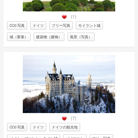
(1)
CC0 写真
ドイツ
フリー写真
モイラント城
城（要塞）
建築物（建物）
風景（写真）
(7)
CC0 写真
ドイツ
ドイツの観光地