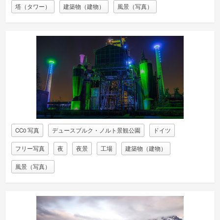
塔（タワー）
建築物（建物）
風景（写真）
CC0 写真
デュースブルク・ノルト景観公園
ドイツ
フリー写真
夜
夜景
工場
建築物（建物）
風景（写真）