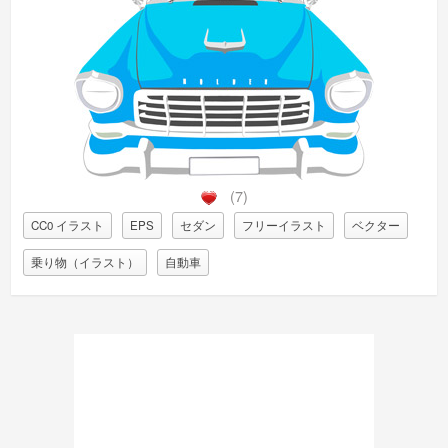
(7)
CC0 イラスト
EPS
セダン
フリーイラスト
ベクター
乗り物（イラスト）
自動車