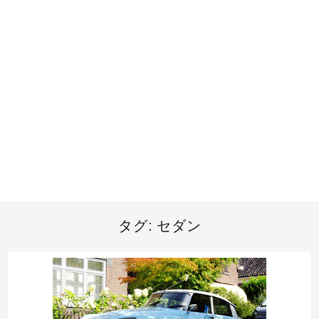
タグ:
セダン