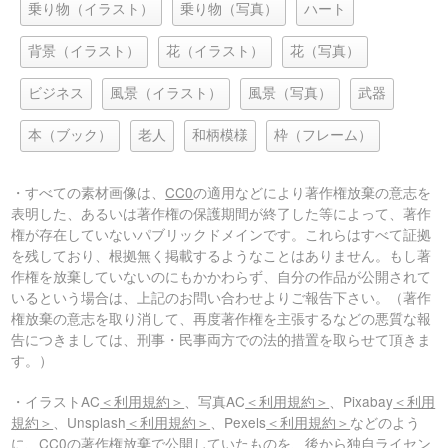
乗り物（イラスト）
乗り物（写真）
ハート
背景（イラスト）
花（イラスト）
花（写真）
ビジネス
風景（イラスト）
風景（写真）
武器
本（ブック）
老人
和柄模様
枠（フレーム）
・すべての素材画像は、
CC0
の適用などにより著作権放棄の意志を
表明した、あるいは著作権の保護期間が終了した等によって、著作
権が存在していないパブリックドメインです。これらはすべて証拠
を残しており、根拠無く掲載するようなことはありません。もし著
作権を放棄していないのにもかかわらず、自分の作品が公開されて
いるという場合は、上記のお問い合わせよりご報告下さい。（著作
権放棄の意志を取り消して、再度著作権を主張するなどの悪質な報
告につきましては、刑事・民事両方での法的措置を取らせて頂きま
す。）
・イラストAC
＜利用規約＞
、写真AC
＜利用規約＞
、Pixabay
＜利用
規約＞
、Unsplash
＜利用規約＞
、Pexels
＜利用規約＞
などのよう
に、CC0の著作権放棄で公開していたものを、後から独自ライセン