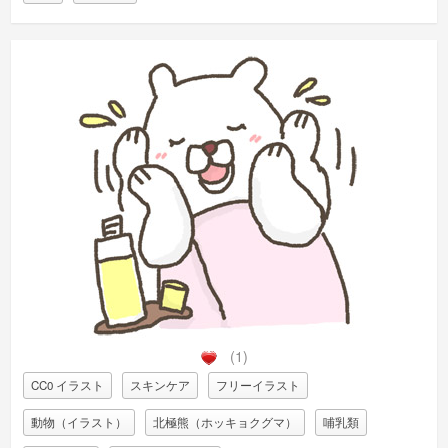
(1)
CC0 イラスト
スキンケア
フリーイラスト
動物（イラスト）
北極熊（ホッキョクグマ）
哺乳類