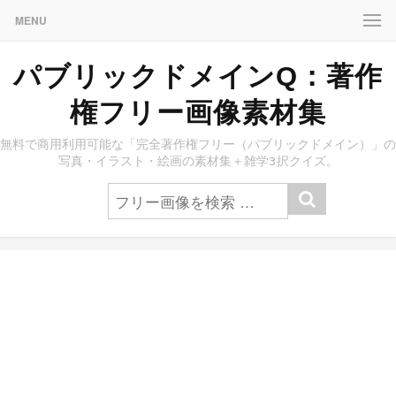
MENU
パブリックドメインQ：著作
権フリー画像素材集
無料で商用利用可能な「完全著作権フリー（パブリックドメイン）」の
写真・イラスト・絵画の素材集＋雑学3択クイズ。