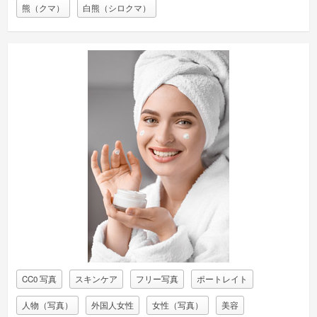
熊（クマ）
白熊（シロクマ）
CC0 写真
スキンケア
フリー写真
ポートレイト
人物（写真）
外国人女性
女性（写真）
美容