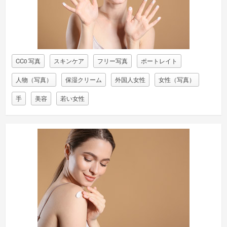
CC0 写真
スキンケア
フリー写真
ポートレイト
人物（写真）
保湿クリーム
外国人女性
女性（写真）
手
美容
若い女性