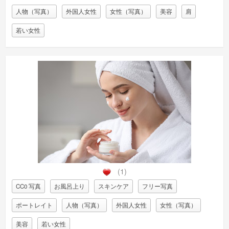
人物（写真）
外国人女性
女性（写真）
美容
肩
若い女性
(1)
CC0 写真
お風呂上り
スキンケア
フリー写真
ポートレイト
人物（写真）
外国人女性
女性（写真）
美容
若い女性