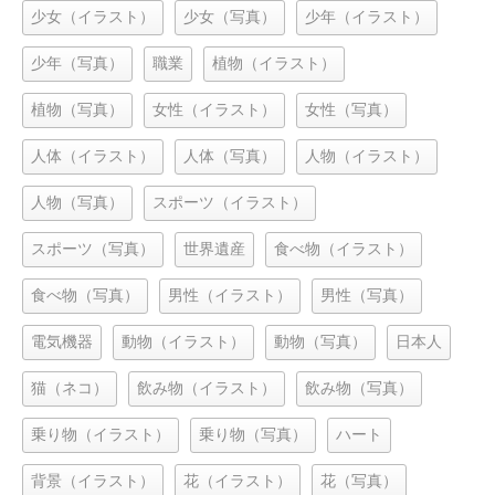
少女（イラスト）
少女（写真）
少年（イラスト）
少年（写真）
職業
植物（イラスト）
植物（写真）
女性（イラスト）
女性（写真）
人体（イラスト）
人体（写真）
人物（イラスト）
人物（写真）
スポーツ（イラスト）
スポーツ（写真）
世界遺産
食べ物（イラスト）
食べ物（写真）
男性（イラスト）
男性（写真）
電気機器
動物（イラスト）
動物（写真）
日本人
猫（ネコ）
飲み物（イラスト）
飲み物（写真）
乗り物（イラスト）
乗り物（写真）
ハート
背景（イラスト）
花（イラスト）
花（写真）