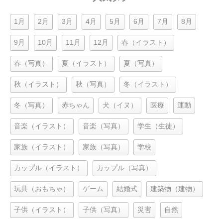
1月
2月
3月
4月
5月
6月
7月
8月
9月
10月
11月
12月
春（イラスト）
春（写真）
夏（イラスト）
夏（写真）
秋（イラスト）
秋（写真）
冬（イラスト）
冬（写真）
赤ちゃん
犬（イヌ）
医療
運動
音楽（イラスト）
音楽（写真）
学生（生徒）
家族（イラスト）
家族（写真）
学校
カップル（イラスト）
カップル（写真）
玩具（おもちゃ）
ゲーム
結婚式
建築物（建物）
子供（イラスト）
子供（写真）
災害
自然