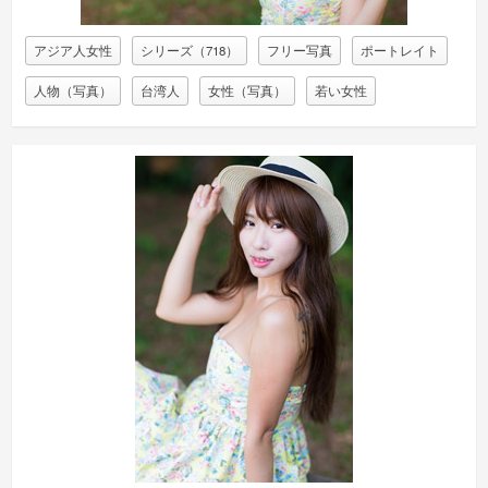
アジア人女性
シリーズ（718）
フリー写真
ポートレイト
人物（写真）
台湾人
女性（写真）
若い女性