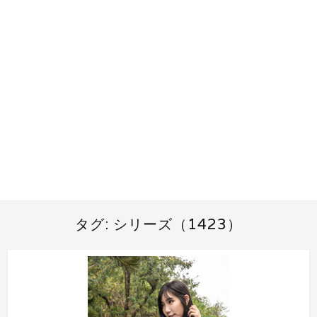
タグ:
シリーズ（1423）