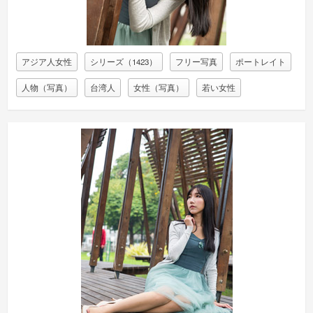
アジア人女性
シリーズ（1423）
フリー写真
ポートレイト
人物（写真）
台湾人
女性（写真）
若い女性