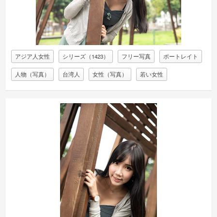
アジア人女性
シリーズ（1423）
フリー写真
ポートレイト
人物（写真）
台湾人
女性（写真）
若い女性