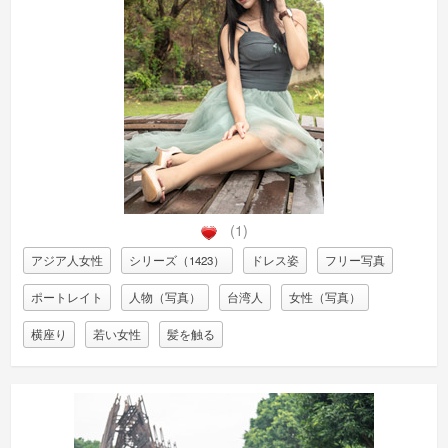
(1)
アジア人女性
シリーズ（1423）
ドレス姿
フリー写真
ポートレイト
人物（写真）
台湾人
女性（写真）
横座り
若い女性
髪を触る