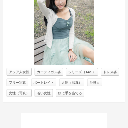
アジア人女性
カーディガン姿
シリーズ（1423）
ドレス姿
フリー写真
ポートレイト
人物（写真）
台湾人
女性（写真）
若い女性
頭に手を当てる