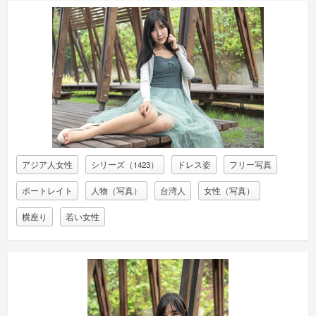
アジア人女性
シリーズ（1423）
ドレス姿
フリー写真
ポートレイト
人物（写真）
台湾人
女性（写真）
横座り
若い女性