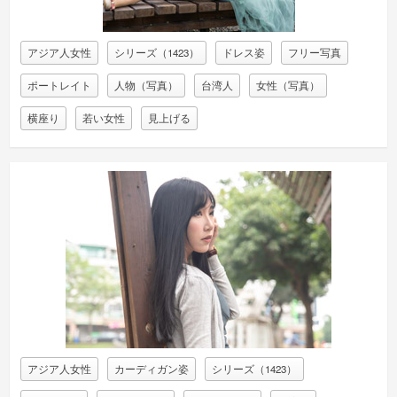
アジア人女性
シリーズ（1423）
ドレス姿
フリー写真
ポートレイト
人物（写真）
台湾人
女性（写真）
横座り
若い女性
見上げる
アジア人女性
カーディガン姿
シリーズ（1423）