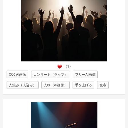
(1)
CC0 AI画像
コンサート（ライブ）
フリーAI画像
人混み（人込み）
人物（AI画像）
手を上げる
観客