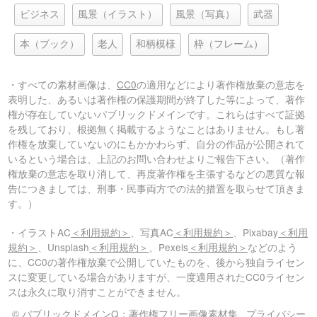
ビジネス
風景（イラスト）
風景（写真）
武器
本（ブック）
老人
和柄模様
枠（フレーム）
・すべての素材画像は、
CC0
の適用などにより著作権放棄の意志を
表明した、あるいは著作権の保護期間が終了した等によって、著作
権が存在していないパブリックドメインです。これらはすべて証拠
を残しており、根拠無く掲載するようなことはありません。もし著
作権を放棄していないのにもかかわらず、自分の作品が公開されて
いるという場合は、上記のお問い合わせよりご報告下さい。（著作
権放棄の意志を取り消して、再度著作権を主張するなどの悪質な報
告につきましては、刑事・民事両方での法的措置を取らせて頂きま
す。）
・イラストAC
＜利用規約＞
、写真AC
＜利用規約＞
、Pixabay
＜利用
規約＞
、Unsplash
＜利用規約＞
、Pexels
＜利用規約＞
などのよう
に、CC0の著作権放棄で公開していたものを、後から独自ライセン
スに変更している場合がありますが、一度適用されたCC0ライセン
スは永久に取り消すことができません。
© パブリックドメインQ：著作権フリー画像素材集
プライバシー