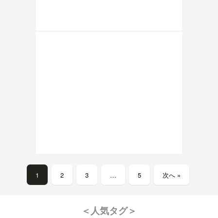
1
2
3
…
5
次へ »
＜人気タグ＞