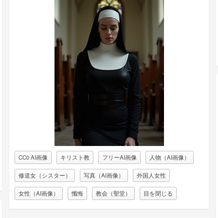
CC0 AI画像
キリスト教
フリーAI画像
人物（AI画像）
修道女（シスター）
写真（AI画像）
外国人女性
女性（AI画像）
懺悔
教会（聖堂）
目を閉じる