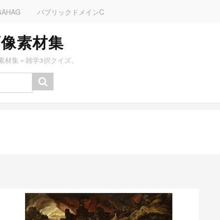
GAHAG
パブリックドメインC
画像素材集
素材集＋雑学3択クイズ。