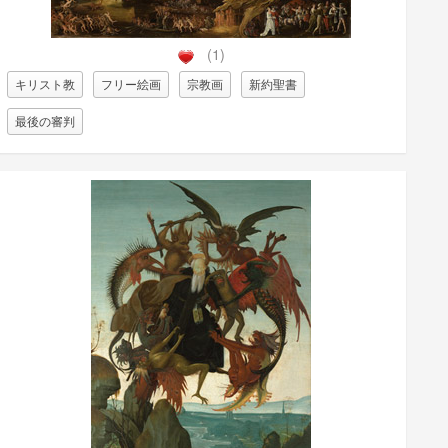
(1)
キリスト教
フリー絵画
宗教画
新約聖書
最後の審判