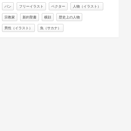
パン
フリーイラスト
ベクター
人物（イラスト）
宗教家
新約聖書
横顔
歴史上の人物
男性（イラスト）
魚（サカナ）