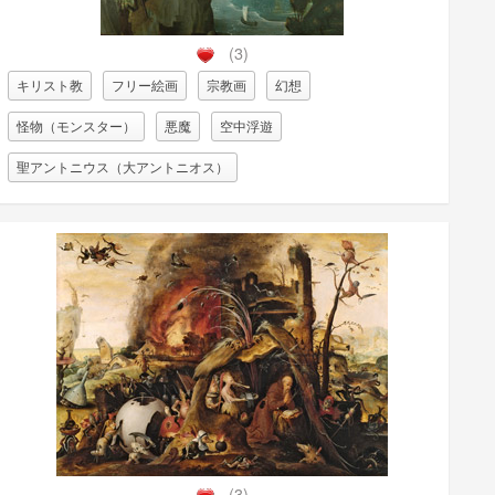
(3)
キリスト教
フリー絵画
宗教画
幻想
怪物（モンスター）
悪魔
空中浮遊
聖アントニウス（大アントニオス）
(3)