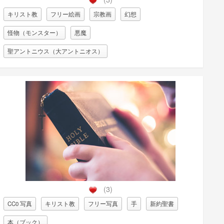
キリスト教
フリー絵画
宗教画
幻想
怪物（モンスター）
悪魔
聖アントニウス（大アントニオス）
(3)
CC0 写真
キリスト教
フリー写真
手
新約聖書
本（ブック）