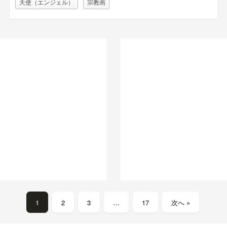
天使（エンジェル）
宗教画
1
2
3
…
17
次へ »