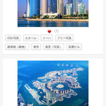
(1)
CC0 写真
カタール
ドーハ
フリー写真
建築物（建物）
都市
風景（写真）
高層ビル