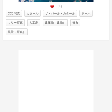
(4)
CC0 写真
カタール
ザ・パール・カタール
ドーハ
フリー写真
人工島
建築物（建物）
都市
風景（写真）