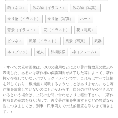
猫（ネコ）
飲み物（イラスト）
飲み物（写真）
乗り物（イラスト）
乗り物（写真）
ハート
背景（イラスト）
花（イラスト）
花（写真）
ビジネス
風景（イラスト）
風景（写真）
武器
本（ブック）
老人
和柄模様
枠（フレーム）
・すべての素材画像は、
CC0
の適用などにより著作権放棄の意志を
表明した、あるいは著作権の保護期間が終了した等によって、著作
権が存在していないパブリックドメインです。これらはすべて証拠
を残しており、根拠無く掲載するようなことはありません。もし著
作権を放棄していないのにもかかわらず、自分の作品が公開されて
いるという場合は、上記のお問い合わせよりご報告下さい。（著作
権放棄の意志を取り消して、再度著作権を主張するなどの悪質な報
告につきましては、刑事・民事両方での法的措置を取らせて頂きま
す。）