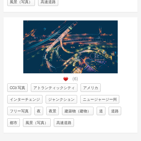
風景（写真）
高速道路
(6)
CC0 写真
アトランティックシティ
アメリカ
インターチェンジ
ジャンクション
ニュージャージー州
フリー写真
夜
夜景
建築物（建物）
道
道路
都市
風景（写真）
高速道路