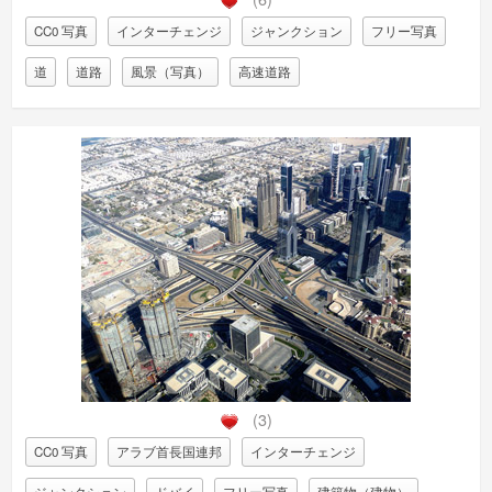
CC0 写真
インターチェンジ
ジャンクション
フリー写真
道
道路
風景（写真）
高速道路
(3)
CC0 写真
アラブ首長国連邦
インターチェンジ