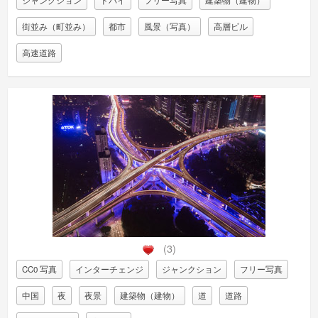
ジャンクション
ドバイ
フリー写真
建築物（建物）
街並み（町並み）
都市
風景（写真）
高層ビル
高速道路
(3)
CC0 写真
インターチェンジ
ジャンクション
フリー写真
中国
夜
夜景
建築物（建物）
道
道路