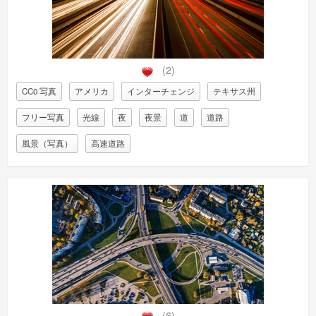
(2)
CC0 写真
アメリカ
インターチェンジ
テキサス州
フリー写真
光線
夜
夜景
道
道路
風景（写真）
高速道路
(6)