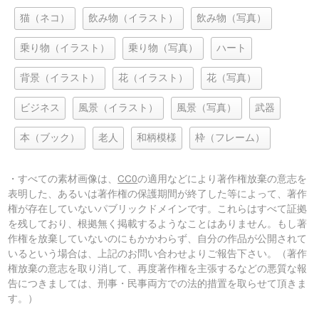
猫（ネコ）
飲み物（イラスト）
飲み物（写真）
乗り物（イラスト）
乗り物（写真）
ハート
背景（イラスト）
花（イラスト）
花（写真）
ビジネス
風景（イラスト）
風景（写真）
武器
本（ブック）
老人
和柄模様
枠（フレーム）
・すべての素材画像は、
CC0
の適用などにより著作権放棄の意志を
表明した、あるいは著作権の保護期間が終了した等によって、著作
権が存在していないパブリックドメインです。これらはすべて証拠
を残しており、根拠無く掲載するようなことはありません。もし著
作権を放棄していないのにもかかわらず、自分の作品が公開されて
いるという場合は、上記のお問い合わせよりご報告下さい。（著作
権放棄の意志を取り消して、再度著作権を主張するなどの悪質な報
告につきましては、刑事・民事両方での法的措置を取らせて頂きま
す。）