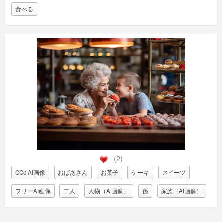
食べる
(2)
CC0 AI画像
おばあさん
お菓子
ケーキ
スイーツ
フリーAI画像
二人
人物（AI画像）
孫
家族（AI画像）