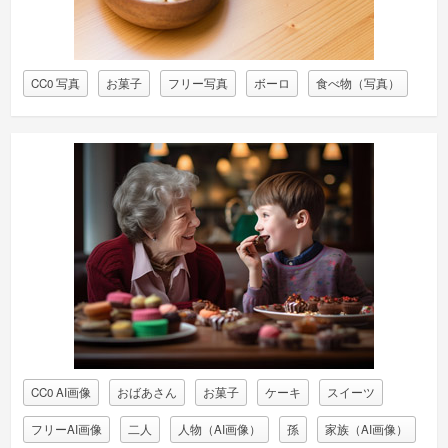
CC0 写真
お菓子
フリー写真
ボーロ
食べ物（写真）
CC0 AI画像
おばあさん
お菓子
ケーキ
スイーツ
フリーAI画像
二人
人物（AI画像）
孫
家族（AI画像）