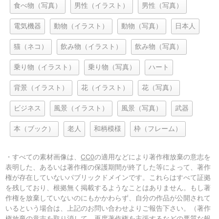
食べ物（写真）
男性（イラスト）
男性（写真）
電気機器
動物（イラスト）
動物（写真）
日本人
猫（ネコ）
飲み物（イラスト）
飲み物（写真）
乗り物（イラスト）
乗り物（写真）
ハート
背景（イラスト）
花（イラスト）
花（写真）
ビジネス
風景（イラスト）
風景（写真）
武器
本（ブック）
老人
和柄模様
枠（フレーム）
・すべての素材画像は、
CC0
の適用などにより著作権放棄の意志を
表明した、あるいは著作権の保護期間が終了した等によって、著作
権が存在していないパブリックドメインです。これらはすべて証拠
を残しており、根拠無く掲載するようなことはありません。もし著
作権を放棄していないのにもかかわらず、自分の作品が公開されて
いるという場合は、上記のお問い合わせよりご報告下さい。（著作
権放棄の意志を取り消して、再度著作権を主張するなどの悪質な報